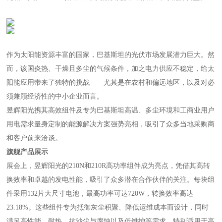
地面发电站
服务与支持
作为太阳能资源丰富的国家，巴基斯坦的光伏市场发展潜力巨大。然
而，该国炎热、干燥且多尘的气候条件，加之电力供应不稳定，给太
新闻中心
阳能应用带来了独特的挑战——尤其是在农村和偏远地区，以及对必
须兼顾经济性的中小企业而言。
关于我们
昱辉阳光携其高效组件及专为巴基斯坦高温、多尘环境和工商业用户
用电需求量身定制的能源解决方案强势亮相，吸引了众多当地采购商
联系我们
和客户前来洽谈。
旗舰产品展示
展会上，昱辉阳光的210N和210R高功率组件成为亮点，凭借其高转
换效率和卓越的发电性能，吸引了众多潜在合作伙伴的关注。每块组
件采用132片大尺寸电池，最高功率可达720W，转换效率高达
23.18%。这些组件专为抵御灰尘积聚、降低运维成本而设计，同时
满足高性能、耐热、抗沙尘与腐蚀以及低维护等需求，特别适用于高